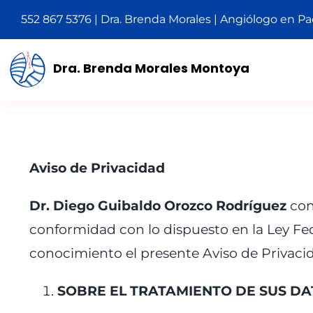
Saltar
552 867 5376 | Dra. Brenda Morales | Angiólogo en P
al
contenido
Dra. Brenda Morales Montoya
Aviso de Privacidad
Dr. Diego Guibaldo Orozco Rodríguez
con
conformidad con lo dispuesto en la Ley Fed
conocimiento el presente Aviso de Privaci
SOBRE EL TRATAMIENTO DE SUS DA